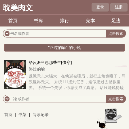
耽美肉文
登录
注册
首页
书库
排行
完本
足迹
"路过的瑜" 的小说
给反派当崽那些年[快穿]
路过的瑜
反派意志太强大，在幼崽被嘎后，就把主角也嘎了，导
致世界毁灭。 系统111接到任务，送假崽过去拯救世
界。 系统一个失误，假崽变成了真崽。 话只能说得磕
磕绊绊的小祈年，被迫走上给反派当崽的道路
首页
|
书架
|
阅读记录