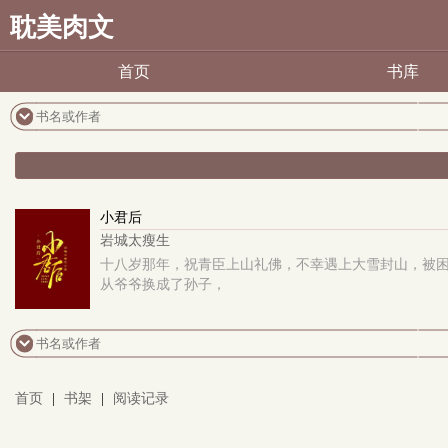
耽美肉文
首页
书库
小君后
岩城太瘦生
十八岁那年，祝青臣上山礼佛，不幸遇上大雪封山，被困
从爷爷换成了孙子，
首页
|
书架
|
阅读记录