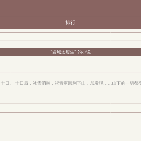
排行
"岩城太瘦生" 的小说
十日。 十日后，冰雪消融，祝青臣顺利下山，却发现……山下的一切都