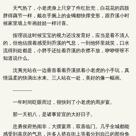
天气热了，小老虎身上只穿了件红肚兜，白花花的四肢
胖得藕节一样，戴在手腕上的金镯都快撑变形，跟乔溪小时
候家里墙上年画娃娃一样讨喜。
按理说这时候宝宝的视力还没发育好，应当是看不清人
的，但他估摸着感受到乔溪的气息，一到他怀里就笑，口水
流得到处都是，小胖手还扯着乔溪的衣襟不放，咿咿呀呀不
知道说什么。
沈夷光站在一边垂首看着乔溪抓着小老虎的小手玩，真
情温柔的快滴出水来。三人站在一处，美好的像一幅画。
————
一年时间眨眼而过，很快到了小老虎的周岁宴。
那一天初八，是诸事皆宜的大好日子。
忠勇侯府热闹非，大摆宴席，双喜临门。几乎全城都能
感受到喜庆的气息，许多人挤在街上等着分到自己的那份免