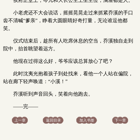
侯府正堂上，岑儿和大长公主上坐主位，满屋都是人。
小老虎还不大会说话，摇摇晃晃走过来抓紧乔溪的手口
齿不清喊“爹亲”，睁着大圆眼睛好奇打量，无论谁逗他都
笑。
仪式结束后，趁所有人吃席休息的空当，乔溪独自走到
院中，抬首眺望着远方。
他现在过得这么好，爷爷应该总算放心了吧？
此时沈夷光抱着孩子到处找来，看他一个人站在偏院，
站在廊下轻声唤道：“小溪！”
乔溪听到声音回头，笑着向他跑去。
——完——
上一章
返回目录
加入书签
下一章