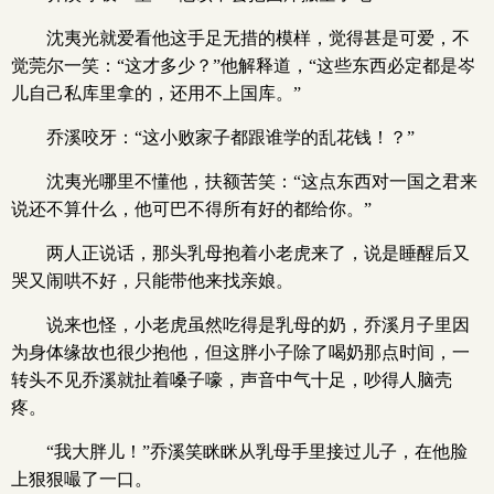
沈夷光就爱看他这手足无措的模样，觉得甚是可爱，不
觉莞尔一笑：“这才多少？”他解释道，“这些东西必定都是岑
儿自己私库里拿的，还用不上国库。”
乔溪咬牙：“这小败家子都跟谁学的乱花钱！？”
沈夷光哪里不懂他，扶额苦笑：“这点东西对一国之君来
说还不算什么，他可巴不得所有好的都给你。”
两人正说话，那头乳母抱着小老虎来了，说是睡醒后又
哭又闹哄不好，只能带他来找亲娘。
说来也怪，小老虎虽然吃得是乳母的奶，乔溪月子里因
为身体缘故也很少抱他，但这胖小子除了喝奶那点时间，一
转头不见乔溪就扯着嗓子嚎，声音中气十足，吵得人脑壳
疼。
“我大胖儿！”乔溪笑眯眯从乳母手里接过儿子，在他脸
上狠狠嘬了一口。