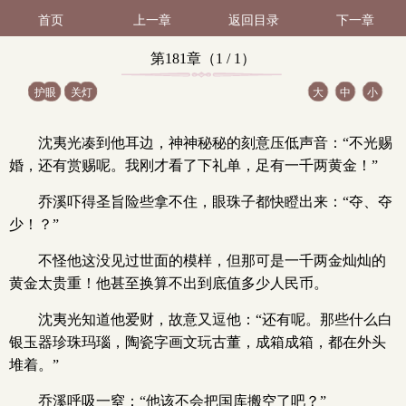
首页
上一章
返回目录
下一章
第181章（1 / 1）
护眼
关灯
大
中
小
沈夷光凑到他耳边，神神秘秘的刻意压低声音：“不光赐
婚，还有赏赐呢。我刚才看了下礼单，足有一千两黄金！”
乔溪吓得圣旨险些拿不住，眼珠子都快瞪出来：“夺、夺
少！？”
不怪他这没见过世面的模样，但那可是一千两金灿灿的
黄金太贵重！他甚至换算不出到底值多少人民币。
沈夷光知道他爱财，故意又逗他：“还有呢。那些什么白
银玉器珍珠玛瑙，陶瓷字画文玩古董，成箱成箱，都在外头
堆着。”
乔溪呼吸一窒：“他该不会把国库搬空了吧？”