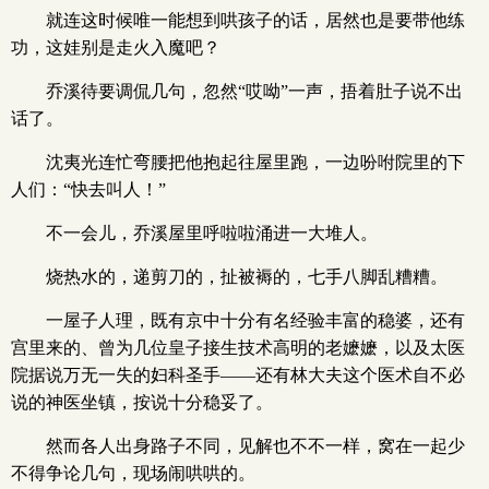
就连这时候唯一能想到哄孩子的话，居然也是要带他练
功，这娃别是走火入魔吧？
乔溪待要调侃几句，忽然“哎呦”一声，捂着肚子说不出
话了。
沈夷光连忙弯腰把他抱起往屋里跑，一边吩咐院里的下
人们：“快去叫人！”
不一会儿，乔溪屋里呼啦啦涌进一大堆人。
烧热水的，递剪刀的，扯被褥的，七手八脚乱糟糟。
一屋子人理，既有京中十分有名经验丰富的稳婆，还有
宫里来的、曾为几位皇子接生技术高明的老嬷嬷，以及太医
院据说万无一失的妇科圣手——还有林大夫这个医术自不必
说的神医坐镇，按说十分稳妥了。
然而各人出身路子不同，见解也不不一样，窝在一起少
不得争论几句，现场闹哄哄的。