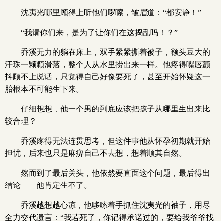
沈夷光哪里顾得上听他们啰嗦，皱眉道：“都安静！”
“我请你们来，是为了让你们在这捣乱吗！？”
乔溪无力的躺在床上，双手紧紧撕着被子，额头豆大的
汗珠一颗颗滑落，整个人从水里捞出来一样。他疼得嘴唇颤
抖顾不上说话，只觉得自己好像要死了，甚至开始怀疑这一
胎根本不可能生下来。
仔细想想，他一个男的到底应该把孩子从哪里生出来比
较合理？
乔溪疼得无法连贯思考，但这件事他从怀孕初期就开始
担忧，后来也只是麻痹自己不去想，想着顺其自然。
然而到了最后关头，他依然要直面这个问题，最后得出
结论——他肯定生不了。
乔溪越想越心凉，他哆嗦着手抓住沈夷光的袖子，用尽
全力交代遗言：“我若死了，你记得承诺过的，要给我爷爷找