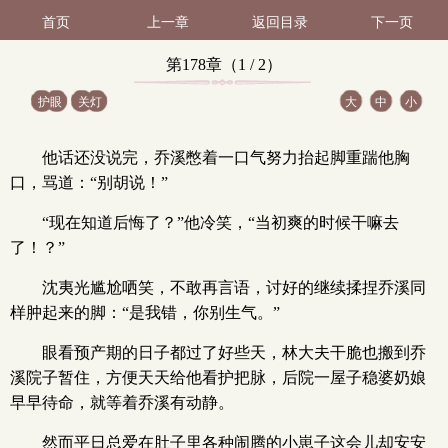
首页
上一章
返回目录
下一页
第178章（1 / 2）
护眼
关灯
大
中
小
他话还没说完，乔溪憋着一口气努力抬起脚重踹他胸
口，骂道：“别胡说！”
“现在知道后悔了？”他冷笑，“当初爽的时候干嘛去
了！？”
沈夷光尴尬哂笑，不敢再言语，讨好的继续揉捏乔溪同
样肿起来的脚：“是我错，你别生气。”
眼看预产期的日子都过了好些天，林大夫干脆也搬到乔
溪院子暂住，方便天天给他看护把脉，后院一屋子稳婆奶娘
早早待命，就等着乔溪有动静。
然而平日总爱在肚子里各种闹腾的小崽子这会儿却安安