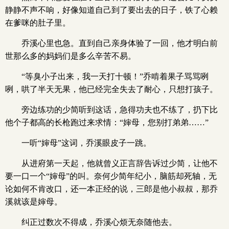
静静不声不响，好像知道自己到了要出去的日子，铁了心赖
在爹咪的肚子里。
乔溪心里也急。直到自己亲身体验了一回，他才明白前
世那么多的妈妈们是多么辛苦不易。
“等臭小子出来，我一天打十顿！”乔啃着果子骂骂咧
咧，哄了半天无果，他已经完全失去了耐心，只想打孩子。
旁边练功的少简听到这话，急得功夫也不练了，扔下比
他个子都高的长枪跑过来求情：“婶母，您别打弟弟……”
一听“婶母”这词，乔溪眼皮子一跳。
从进府第一天起，他就曾义正言辞告诉过少简，让他不
要一口一个“婶母”的叫。奈何少简年纪小，脑筋却死轴，无
论如何不肯改口，还一本正经的说，三郎是他小叔叔，那乔
溪就该是婶母。
纠正过数次不得成，乔溪心烦无奈随他去。