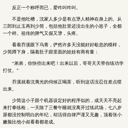
反正一个称呼而已，爱咋叫咋叫。
不是他吐槽，沈家人多少是有点犟人精神在身上的。从
三郎到止玉再到少简，包括他肚里还没出生的小崽子，全都
一个样。祖传的脾气又倔又犟，头疼。
看着乔溪眼下乌青，俨然许多天没能好好歇息的模样，
少简蹲下身，隔着肚子跟里面的娃娃有商有量：
“弟弟，你快些出来吧！出来以后，哥哥天天带你练功学
打仗。”
乔溪就着沈夷光的伺候正喝茶，听到这话没忍住差点喷
出来。
少简这小子跟个机器设定好的程序似的，成天天不亮起
来打拳练枪，一天除了三餐午睡就没离开过练武场，七八岁
尿都没控制明白的年纪，却活得自律严谨又无趣，顶着张小
嫩脸比他小叔看着都老成。