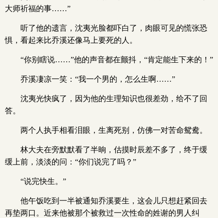
大师祈福的事……”
听了他的遗言，沈夷光脸都吓白了，肉眼可见的慌张恐
惧，看起来比乔溪还像马上要死的人。
“你别瞎说……”他的声音都在颤抖，“肯定能生下来的！”
乔溪凄凉一笑：“我一个男的，怎么生啊……”
沈夷光快疯了，因为他的生理知识也很差劲，给不了回
答。
两个人执手相看泪眼，生离死别，仿佛一对苦命鸳鸯。
林大夫在旁默默看了半晌，估摸时辰差不多了，终于缓
缓上前，淡淡的问：“你们说完了吗？”
“说完快生。”
他午饭吃到一半被通知乔溪要生，这会儿只想赶紧回去
再垫两口。近来他被那个被救过一次性命的姓谢的男人纠