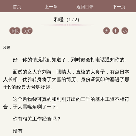
首页
上一章
返回目录
下一页
和暖（1 / 2）
护眼
关灯
大
中
小
和暖
好，你的情况我们知道了，到时候会打电话通知你的。
面试的女人齐刘海，眼睛大，直棱的大鼻子，有点日本
人长相，优雅转身将于大雪的简历、身份证复印件塞进了那
个lv的经典大号购物袋。
这个购物袋可真的和刚刚开出的三千的基本工资不相符
合，于大雪嘴角咧了一下。
你有相关工作经验吗？
没有