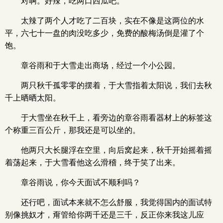
对啊。好辣，吃两口西瓜吧。
太辣了两个人才吃了二百块，实在不像是这两位的水
平，六七十一盘的肉没吃多少，免费的酸梅汤倒是灌了个
饱。
章谷雨和于大雪走出商场，经过一个小公园。
两只秋千孤零零的摆着，于大雪指着太阳说，我们去秋
千上晒晒太阳。
于大雪坐在秋千上，看旁边的章谷雨看器材上的标签这
个称重三百公斤，那我还是可以坐的。
他两只大长腿浮在空里，向后窝起来，秋千开始摇着摇
着荡起来，于大雪看他这么滑稽，终于笑了出来。
章谷雨说，你今天面试不顺利吗？
还行吧，面试本来就不怎么舒服，我觉得国内的面试特
别像挑奴才，甭管给你两千还是三千，反正你来我这儿应