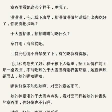
章谷雨看她这么个样子，更慌了。
没没没，今儿我下班早，那没做没做的话我们出去吃好
了，你要洗把脸吗？
于大雪抬眼，抽抽嗒嗒问吃什么？
章谷雨：海底捞吧。
回答完他情不自禁笑了下，有的吃就有得救。
毛肚和肉卷夹了好几筷子被下入锅里，扯面师傅在前面
那一桌表演，不能吃辣的于大雪没有选择番茄锅，她直奔辣
锅而去，辣的嘶哈嘶哈。
嘶你好像不能吃辣啊。对面的章谷雨问。
辣的掉眼泪的于大雪点点头，看对面同样被辣的伸舌头
的章谷雨，你好像也不行啊。