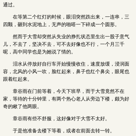
通过。
在等第二个红灯的时候，眼泪突然跌出来，一连串，三
四颗，砸到水泥地上，无声的啪嗒一下碎成一个圆形。
然而于大雪却突然从失业的挣扎状态里生出一股子意气
儿，不去了，坚决不去，可不去好像也不行，一个月三千
呢，高中同学也是为她说了情的。
泪水从停放好自行车开始慢慢收住，速度放缓，浸润面
容，北风的小风一吹，脸红起来，鼻子也红个鼻尖，眼尾也
跟着红起来。
章谷雨在门前等着，今天下班早，而于大雪竟然不在
家，等待的十分钟里，有两个热心老人从旁边下楼，颇为好
奇的瞅了他两眼。
章谷雨有些不舒服，这好像对于大雪不太好。
于是他准备去楼下等着，或者在前面去转一转。