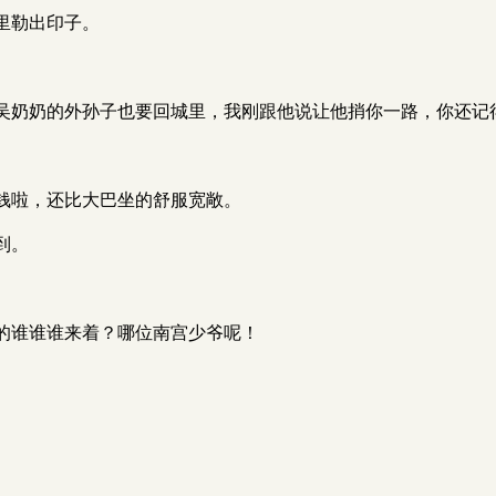
里勒出印子。
吴奶奶的外孙子也要回城里，我刚跟他说让他捎你一路，你还记
。
钱啦，还比大巴坐的舒服宽敞。
到。
的谁谁谁来着？哪位南宫少爷呢！