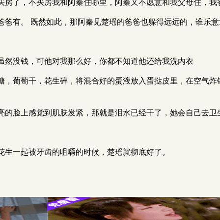
买房了，不买房我和阿秦住哪里，阿秦又不愿意和我父母住，我
爸爸有。 既然如此，那阿秦见楚瑶的爸爸也躲得远远的，谁乐
虽然没钱，可他对我那么好，你都不知道他还给我洗内衣
糖，葡萄干，花生碎，将混合好的蛋液放入蛋挞皮里，在空气炸
亮的脸上感觉到肌肤发紧，那就是泪水已经干了，她会自己去卫
花生一起被牙齿的咀嚼的时候，楚瑶就彻底好了。