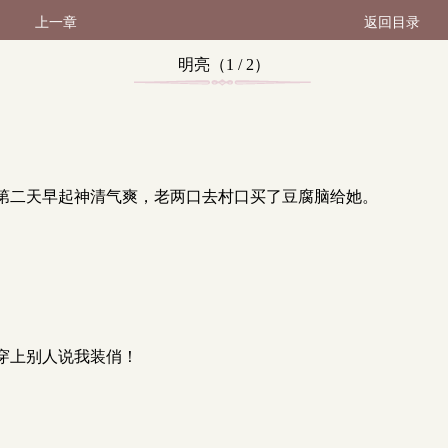
上一章
返回目录
明亮（1 / 2）
第二天早起神清气爽，老两口去村口买了豆腐脑给她。
。
穿上别人说我装俏！