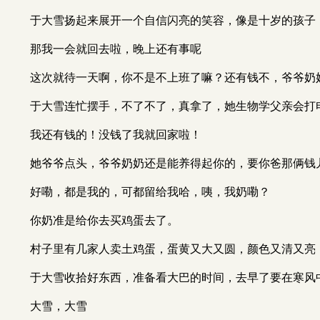
于大雪扬起来展开一个自信闪亮的笑容，像是十岁的孩子
那我一会就回去啦，晚上还有事呢
这次就待一天啊，你不是不上班了嘛？还有钱不，爷爷奶
于大雪连忙摆手，不了不了，真拿了，她生物学父亲会打
我还有钱的！没钱了我就回家啦！
她爷爷点头，爷爷奶奶还是能养得起你的，要你爸那俩钱
好嘞，都是我的，可都留给我哈，咦，我奶嘞？
你奶准是给你去买鸡蛋去了。
村子里有几家人卖土鸡蛋，蛋黄又大又圆，颜色又清又亮
于大雪收拾好东西，准备看大巴的时间，去早了要在寒风
大雪，大雪